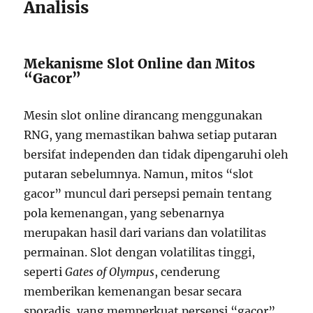
Analisis
Mekanisme Slot Online dan Mitos
“Gacor”
Mesin slot online dirancang menggunakan
RNG, yang memastikan bahwa setiap putaran
bersifat independen dan tidak dipengaruhi oleh
putaran sebelumnya. Namun, mitos “slot
gacor” muncul dari persepsi pemain tentang
pola kemenangan, yang sebenarnya
merupakan hasil dari varians dan volatilitas
permainan. Slot dengan volatilitas tinggi,
seperti
Gates of Olympus
, cenderung
memberikan kemenangan besar secara
sporadis, yang memperkuat persepsi “gacor”