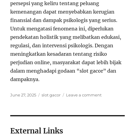
persepsi yang keliru tentang peluang
kemenangan dapat menyebabkan kerugian
finansial dan dampak psikologis yang serius.
Untuk mengatasi fenomena ini, diperlukan
pendekatan holistik yang melibatkan edukasi,
regulasi, dan intervensi psikologis. Dengan
meningkatkan kesadaran tentang risiko
perjudian online, masyarakat dapat lebih bijak
dalam menghadapi godaan “slot gacor” dan
dampaknya.
Posted
Categories
on
June 27, 2025
slot gacor
Leave a comment
on
Fenomena
Slot
Gacor
dalam
Perjudian
External Links
Online